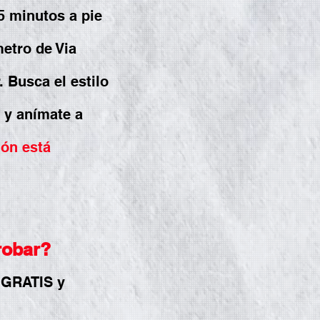
5 minutos a pie
metro de Via
. Busca el estilo
 y anímate a
ión está
probar?
 GRATIS y
.