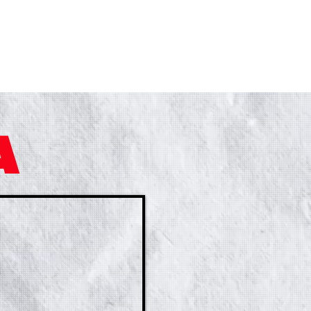
Más...
A