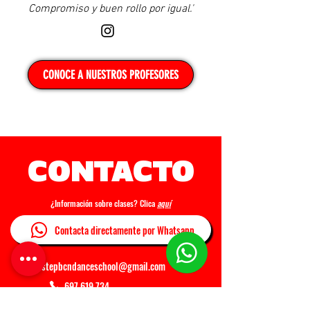
Compromiso y buen rollo por igual.'
CONOCE A NUESTROS PROFESORES
CONTACTO
¿Información sobre clases? Clica
aquí
Contacta directamente por Whatsapp
stepbcndanceschool@gmail.com
697 619 734
C/ Casals i Cuberó, 215, Nou Barris, Barcelona