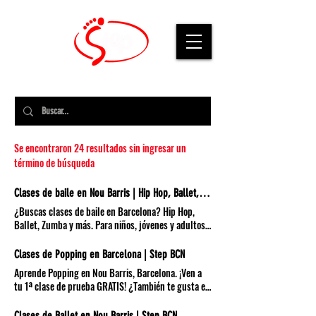
Se encontraron 24 resultados sin ingresar un
término de búsqueda
Clases de baile en Nou Barris | Hip Hop, Ballet, Zumba | Step BCN
¿Buscas clases de baile en Barcelona? Hip Hop,
Ballet, Zumba y más. Para niños, jóvenes y adultos.
Prueba tu 1ª clase GRATIS. CLASES PARA: TODAS
LAS EDADES Y NIVELES ⚠️ RECUERDA: MATRÍCULA
Clases de Popping en Barcelona | Step BCN
0€ TODO EL AÑO! 👇🏼 PARA LOS PEQUES DE LA CASA:
Aprende Popping en Nou Barris, Barcelona. ¡Ven a
INICIACIÓN PARA: A PARTIR DE 3 AÑOS CUANDO:
tu 1ª clase de prueba GRATIS! ¿También te gusta el
LUNES DE 17:15H A 18:00H CON: ISABEL CARRIBA
Locking? Descubre nuestras clases aquí. POPPING
PRECIO: DESDE 15€/MES NIVEL: INICIACIÓN
¡Prepárate para moverte al ritmo de la música FUNK
Clases de Ballet en Nou Barris | Step BCN