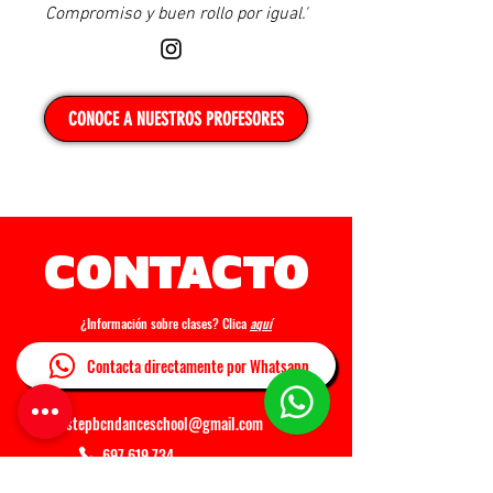
Compromiso y buen rollo por igual.'
CONOCE A NUESTROS PROFESORES
CONTACTO
¿Información sobre clases? Clica
aquí
Contacta directamente por Whatsapp
stepbcndanceschool@gmail.com
697 619 734
C/ Casals i Cuberó, 215, Nou Barris, Barcelona